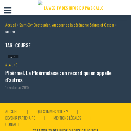
Accueil
•
Saint-Cyr Coëtquidan. Au coeur de la cérémonie Sabres et Casoar
•
course
TAG -COURSE
VIDÉO
A LA UNE
Ploërmel. La Ploërmelaise : un record qui en appelle
d’autres
16 septembre 2018
ACCUEIL
QUI SOMMES-NOUS ?
DEVENIR PARTENAIRE
MENTIONS LÉGALES
CONTACT
© LA WEB TV DES INFOS DU PAYS GALLO 2018