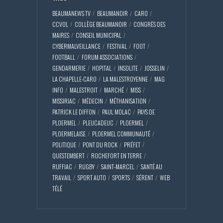
BEAUMANEWS TV
BEAUMANOIR
CARO
CCVOL
COLLÈGE BEAUMANOIR
CONGRÈS DES
MAIRES
CONSEIL MUNICIPAL
CYBERMALVEILLANCE
FESTIVAL
FOOT
FOOTBALL
FORUM ASSOCIATIONS
GENDARMERIE
HOPITAL
INSOLITE
JOSSELIN
LA CHAPELLE-CARO
LA MALESTROYENNE
MAG
INFO
MALESTROIT
MARCHÉ
MISS
MISSIRIAC
MÉDECIN
MÉTHANISATION
PATRICK LE DIFFON
PAUL MOLAC
PAYS DE
PLOERMEL
PLEUCADEUC
PLOERMEL
PLOERMELAISE
PLOERMEL COMMUNAUTÉ
POLITIQUE
PONT DU ROCK
PRÉFET
QUESTEMBERT
ROCHEFORT EN TERRE
RUFFIAC
RUGBY
SAINT-MARCEL
SANTÉ AU
TRAVAIL
SPORT AUTO
SPORTS
SÉRENT
WEB
TÉLÉ