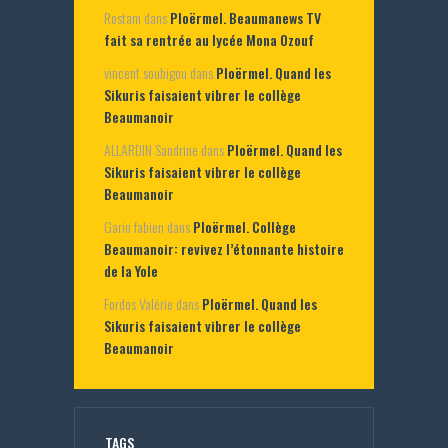
Rostam
dans
Ploërmel. Beaumanews TV
fait sa rentrée au lycée Mona Ozouf
vincent soubigou
dans
Ploërmel. Quand les
Sikuris faisaient vibrer le collège
Beaumanoir
ALLARDIN Sandrine
dans
Ploërmel. Quand les
Sikuris faisaient vibrer le collège
Beaumanoir
Garin fabien
dans
Ploërmel. Collège
Beaumanoir: revivez l’étonnante histoire
de la Yole
Fordos Valérie
dans
Ploërmel. Quand les
Sikuris faisaient vibrer le collège
Beaumanoir
TAGS