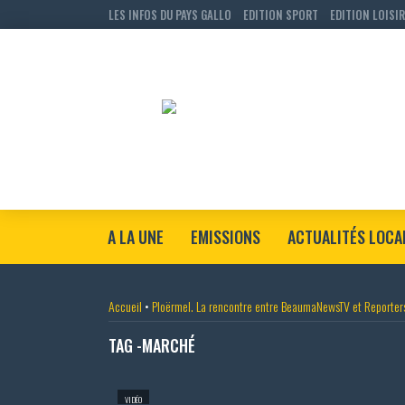
LES INFOS DU PAYS GALLO
EDITION SPORT
EDITION LOISI
A LA UNE
EMISSIONS
ACTUALITÉS LOCA
Accueil
•
Ploërmel. La rencontre entre BeaumaNewsTV et Reporters
TAG -MARCHÉ
VIDÉO