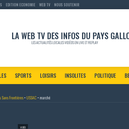
RS
EDITION ECONOMIE
WEB TV
NOUS SOUTENIR
LES ACTUALITÉS LOCALES VIDÉOS EN LIVE ET REPLAY
LES
SPORTS
LOISIRS
INSOLITES
POLITIQUE
B
 Sans Frontières
•
USSAC
•
marché
VIDÉO