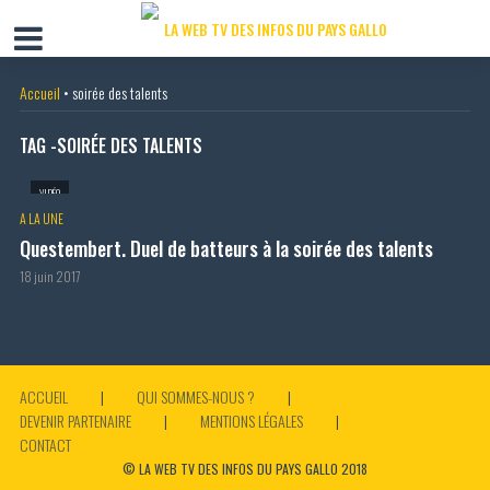
Accueil
•
soirée des talents
TAG -SOIRÉE DES TALENTS
VIDÉO
A LA UNE
Questembert. Duel de batteurs à la soirée des talents
18 juin 2017
ACCUEIL
QUI SOMMES-NOUS ?
DEVENIR PARTENAIRE
MENTIONS LÉGALES
CONTACT
© LA WEB TV DES INFOS DU PAYS GALLO 2018