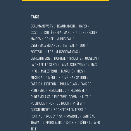
TAGS
BEAUMANEWS TV
BEAUMANOIR
CARO
CCVOL
COLLÈGE BEAUMANOIR
CONGRÈS DES
MAIRES
CONSEIL MUNICIPAL
CYBERMALVEILLANCE
FESTIVAL
FOOT
FOOTBALL
FORUM ASSOCIATIONS
GENDARMERIE
HOPITAL
INSOLITE
JOSSELIN
LA CHAPELLE-CARO
LA MALESTROYENNE
MAG
INFO
MALESTROIT
MARCHÉ
MISS
MISSIRIAC
MÉDECIN
MÉTHANISATION
PATRICK LE DIFFON
PAUL MOLAC
PAYS DE
PLOERMEL
PLEUCADEUC
PLOERMEL
PLOERMELAISE
PLOERMEL COMMUNAUTÉ
POLITIQUE
PONT DU ROCK
PRÉFET
QUESTEMBERT
ROCHEFORT EN TERRE
RUFFIAC
RUGBY
SAINT-MARCEL
SANTÉ AU
TRAVAIL
SPORT AUTO
SPORTS
SÉRENT
WEB
TÉLÉ