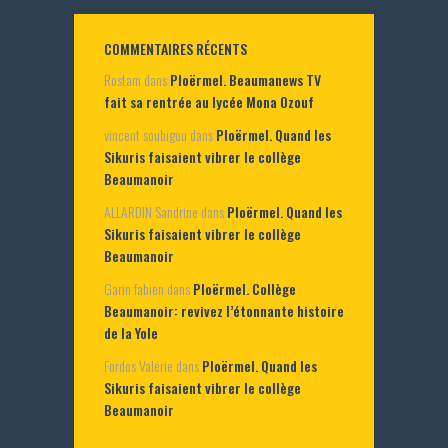
COMMENTAIRES RÉCENTS
Rostam
dans
Ploërmel. Beaumanews TV
fait sa rentrée au lycée Mona Ozouf
vincent soubigou
dans
Ploërmel. Quand les
Sikuris faisaient vibrer le collège
Beaumanoir
ALLARDIN Sandrine
dans
Ploërmel. Quand les
Sikuris faisaient vibrer le collège
Beaumanoir
Garin fabien
dans
Ploërmel. Collège
Beaumanoir: revivez l’étonnante histoire
de la Yole
Fordos Valérie
dans
Ploërmel. Quand les
Sikuris faisaient vibrer le collège
Beaumanoir