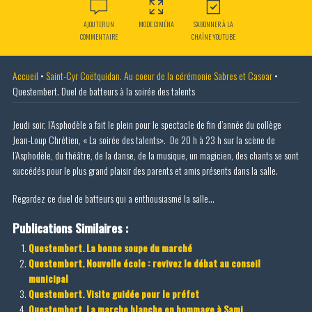
AJOUTER UN
MODE CIMÉNA
S'ABONNER À LA
COMMENTAIRE
CHAÎNE YOUTUBE
Accueil
•
Saint-Cyr Coëtquidan. Au coeur de la cérémonie Sabres et Casoar
•
Questembert. Duel de batteurs à la soirée des talents
Jeudi soir, l’Asphodèle a fait le plein pour le spectacle de fin d’année du collège
Jean-Loup Chrétien, « La soirée des talents». De 20 h à 23 h sur la scène de
l’Asphodèle, du théâtre, de la danse, de la musique, un magicien, des chants se sont
succédés pour le plus grand plaisir des parents et amis présents dans la salle.
Regardez ce duel de batteurs qui a enthousiasmé la salle…
Publications Similaires :
Questembert. La bonne soupe du marché
Questembert. Nouvelle école : revivez le débat au conseil
municipal
Questembert. Visite guidée pour le préfet
Questembert. La marche blanche en hommage à Sami