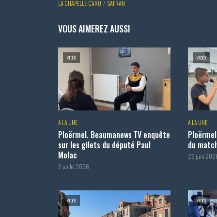
LA CHAPELLE-CARO
SAFRAN
VOUS AIMEREZ AUSSI
VIDÉO
VIDÉO
A LA UNE
A LA UNE
Ploërmel. Beaumanews TV enquête
Ploërmel
sur les gilets du député Paul
du match
Molac
26 juin 202
2 juillet 2026
VIDÉO
VIDÉO