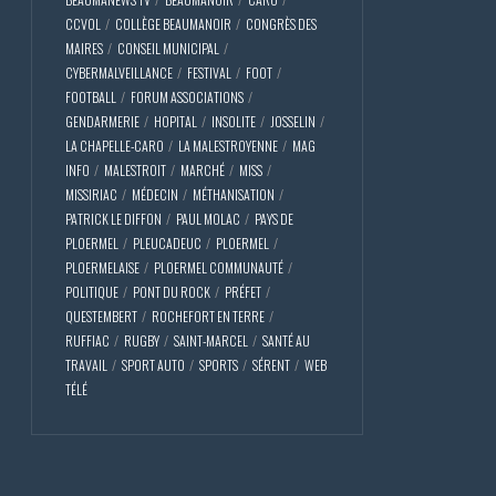
CCVOL
COLLÈGE BEAUMANOIR
CONGRÈS DES
MAIRES
CONSEIL MUNICIPAL
CYBERMALVEILLANCE
FESTIVAL
FOOT
FOOTBALL
FORUM ASSOCIATIONS
GENDARMERIE
HOPITAL
INSOLITE
JOSSELIN
LA CHAPELLE-CARO
LA MALESTROYENNE
MAG
INFO
MALESTROIT
MARCHÉ
MISS
MISSIRIAC
MÉDECIN
MÉTHANISATION
PATRICK LE DIFFON
PAUL MOLAC
PAYS DE
PLOERMEL
PLEUCADEUC
PLOERMEL
PLOERMELAISE
PLOERMEL COMMUNAUTÉ
POLITIQUE
PONT DU ROCK
PRÉFET
QUESTEMBERT
ROCHEFORT EN TERRE
RUFFIAC
RUGBY
SAINT-MARCEL
SANTÉ AU
TRAVAIL
SPORT AUTO
SPORTS
SÉRENT
WEB
TÉLÉ