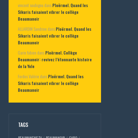
vincent soubigou
dans
Ploërmel. Quand les
Sikuris faisaient vibrer le collège
Beaumanoir
ALLARDIN Sandrine
dans
Ploërmel. Quand les
Sikuris faisaient vibrer le collège
Beaumanoir
Garin fabien
dans
Ploërmel. Collège
Beaumanoir: revivez l’étonnante histoire
de la Yole
Fordos Valérie
dans
Ploërmel. Quand les
Sikuris faisaient vibrer le collège
Beaumanoir
TAGS
BEAUMANEWS TV
BEAUMANOIR
CARO