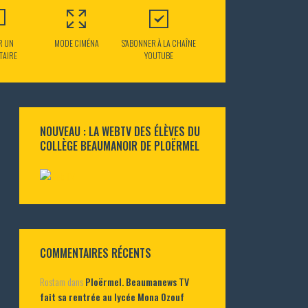
R UN
MODE CIMÉNA
S'ABONNER À LA CHAÎNE
TAIRE
YOUTUBE
NOUVEAU : LA WEBTV DES ÉLÈVES DU
COLLÈGE BEAUMANOIR DE PLOËRMEL
COMMENTAIRES RÉCENTS
Rostam
dans
Ploërmel. Beaumanews TV
fait sa rentrée au lycée Mona Ozouf