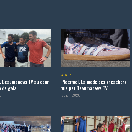
VIDÉO
A LA UNE
. Beaumanews TV au ceur
Ploërmel. La mode des sneackers
 de gala
vue par Beaumanews TV
6
25 juin 2026
VIDÉO