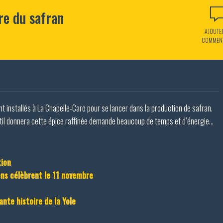
re du safran
AJOUTE
COMMEN
nt installés à La Chapelle-Caro pour se lancer dans la production de safran.
pistil donnera cette épice raffinée demande beaucoup de temps et d’énergie…
tion
iens célèbrent le 11 novembre
nte histoire de la Yole