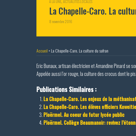
,
A LA UNE
ACTUALITÉS LOCALES
La Chapelle-Caro. La cultu
8 novembre 2016
Accueil
•
La Chapelle-Caro. La culture du safran
Eric Bunaux, artisan électricien et Amandine Pinard se so
Appelée aussi l’or rouge, la culture des crocus dont le 
Publications Similaires :
La Chapelle-Caro. Les enjeux de la méthanisa
La Chapelle-Caro. Les élèves officiers Koweit
Ploërmel. Au coeur du futur lycée public
Ploërmel. Collège Beaumanoir: revivez l’étonna