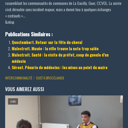
rassemblant les communautés de communes de La Gacilly, Guer, CCVOL. La soirée
s’est déroulée sans incident majeur, mais a donné lieu à quelques échanges
« costauds »…
&nbsp
Publications Similaires :
Questembert. Retour sur la fête du cheval
Malestroit. Musée : la ville trouve la note trop salée
Malestroit. Santé : la visite du préfet, coup de gueule d’un
médecin
Sérent. Pénurie de médecins : les mises au point du maire
INTERCOMMUNALITÉ
OUST À BROCÉLIANDE
VOUS AIMEREZ AUSSI
VIDÉO