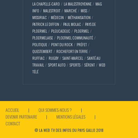
LA CHAPELLE-CARO
LA MALESTROYENNE
MAG
INFO
MALESTROIT
MARCHÉ
MISS
MISSIRIAC
MÉDECIN
MÉTHANISATION
PATRICK LE DIFFON
PAUL MOLAC
PAYS DE
PLOERMEL
PLEUCADEUC
PLOERMEL
PLOERMELAISE
PLOERMEL COMMUNAUTÉ
POLITIQUE
PONT DU ROCK
PRÉFET
QUESTEMBERT
ROCHEFORT EN TERRE
RUFFIAC
RUGBY
SAINT-MARCEL
SANTÉ AU
TRAVAIL
SPORT AUTO
SPORTS
SÉRENT
WEB
TÉLÉ
ACCUEIL
QUI SOMMES-NOUS ?
DEVENIR PARTENAIRE
MENTIONS LÉGALES
CONTACT
© LA WEB TV DES INFOS DU PAYS GALLO 2018