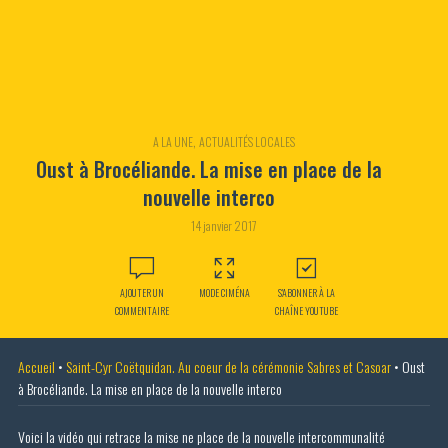
,
A LA UNE
ACTUALITÉS LOCALES
Oust à Brocéliande. La mise en place de la
nouvelle interco
14 janvier 2017
AJOUTER UN
MODE CIMÉNA
S'ABONNER À LA
COMMENTAIRE
CHAÎNE YOUTUBE
Accueil
•
Saint-Cyr Coëtquidan. Au coeur de la cérémonie Sabres et Casoar
•
Oust
à Brocéliande. La mise en place de la nouvelle interco
Voici la vidéo qui retrace la mise ne place de la nouvelle intercommunalité