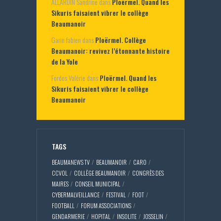
ALLARDIN Sandrine
dans
Ploërmel. Quand les
Sikuris faisaient vibrer le collège
Beaumanoir
Garin fabien
dans
Ploërmel. Collège
Beaumanoir: revivez l’étonnante histoire
de la Yole
Fordos Valérie
dans
Ploërmel. Quand les
Sikuris faisaient vibrer le collège
Beaumanoir
TAGS
BEAUMANEWS TV
BEAUMANOIR
CARO
CCVOL
COLLÈGE BEAUMANOIR
CONGRÈS DES
MAIRES
CONSEIL MUNICIPAL
CYBERMALVEILLANCE
FESTIVAL
FOOT
FOOTBALL
FORUM ASSOCIATIONS
GENDARMERIE
HOPITAL
INSOLITE
JOSSELIN