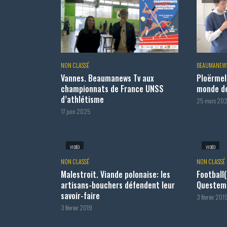
NON CLASSÉ
BEAUMANEW
Vannes. Beaumanews Tv aux
Ploërmel
championnats de France UNSS
monde d
d’athlétisme
25 mars 20
17 juin 2025
VIDÉO
VIDÉO
NON CLASSÉ
NON CLASSÉ
Malestroit. Viande polonaise: les
Football(
artisans-bouchers défendent leur
Questemb
savoir-faire
3 février 201
3 février 2019