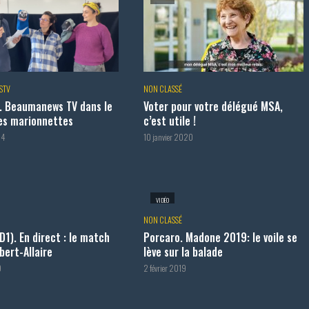
STV
NON CLASSÉ
. Beaumanews TV dans le
Voter pour votre délégué MSA,
es marionnettes
c’est utile !
24
10 janvier 2020
VIDÉO
NON CLASSÉ
D1). En direct : le match
Porcaro. Madone 2019: le voile se
ert-Allaire
lève sur la balade
9
2 février 2019