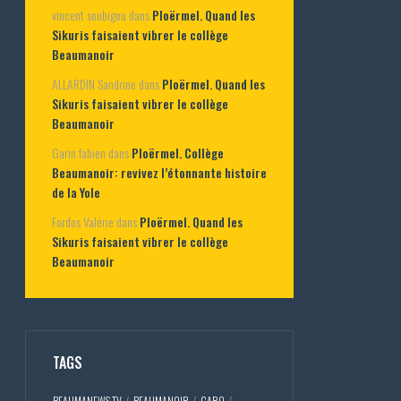
vincent soubigou
dans
Ploërmel. Quand les
Sikuris faisaient vibrer le collège
Beaumanoir
ALLARDIN Sandrine
dans
Ploërmel. Quand les
Sikuris faisaient vibrer le collège
Beaumanoir
Garin fabien
dans
Ploërmel. Collège
Beaumanoir: revivez l’étonnante histoire
de la Yole
Fordos Valérie
dans
Ploërmel. Quand les
Sikuris faisaient vibrer le collège
Beaumanoir
TAGS
BEAUMANEWS TV
BEAUMANOIR
CARO