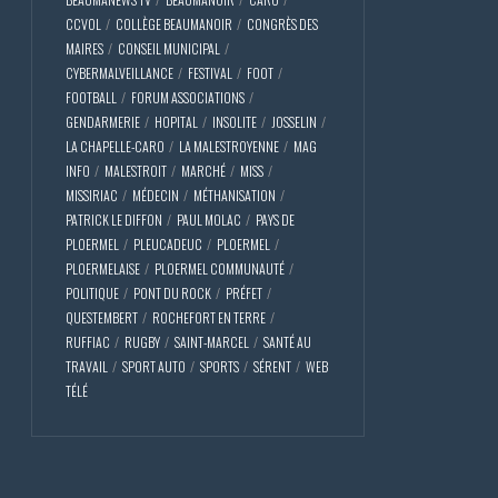
CCVOL
COLLÈGE BEAUMANOIR
CONGRÈS DES
MAIRES
CONSEIL MUNICIPAL
CYBERMALVEILLANCE
FESTIVAL
FOOT
FOOTBALL
FORUM ASSOCIATIONS
GENDARMERIE
HOPITAL
INSOLITE
JOSSELIN
LA CHAPELLE-CARO
LA MALESTROYENNE
MAG
INFO
MALESTROIT
MARCHÉ
MISS
MISSIRIAC
MÉDECIN
MÉTHANISATION
PATRICK LE DIFFON
PAUL MOLAC
PAYS DE
PLOERMEL
PLEUCADEUC
PLOERMEL
PLOERMELAISE
PLOERMEL COMMUNAUTÉ
POLITIQUE
PONT DU ROCK
PRÉFET
QUESTEMBERT
ROCHEFORT EN TERRE
RUFFIAC
RUGBY
SAINT-MARCEL
SANTÉ AU
TRAVAIL
SPORT AUTO
SPORTS
SÉRENT
WEB
TÉLÉ