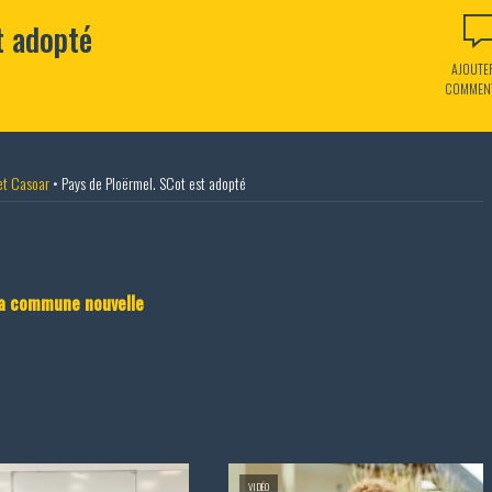
t adopté
AJOUTE
COMMEN
et Casoar
•
Pays de Ploërmel. SCot est adopté
la commune nouvelle
VIDÉO