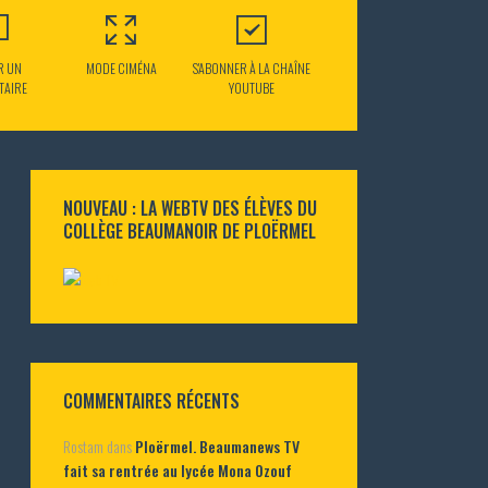
R UN
MODE CIMÉNA
S'ABONNER À LA CHAÎNE
TAIRE
YOUTUBE
NOUVEAU : LA WEBTV DES ÉLÈVES DU
COLLÈGE BEAUMANOIR DE PLOËRMEL
COMMENTAIRES RÉCENTS
Rostam
dans
Ploërmel. Beaumanews TV
fait sa rentrée au lycée Mona Ozouf