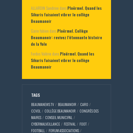
ALLARDIN Sandrine
dans
Ploërmel. Quand les
Sikuris faisaient vibrer le collège
Beaumanoir
Garin fabien
dans
Ploërmel. Collège
Beaumanoir: revivez l’étonnante histoire
de la Yole
Fordos Valérie
dans
Ploërmel. Quand les
Sikuris faisaient vibrer le collège
Beaumanoir
TAGS
BEAUMANEWS TV
BEAUMANOIR
CARO
CCVOL
COLLÈGE BEAUMANOIR
CONGRÈS DES
MAIRES
CONSEIL MUNICIPAL
CYBERMALVEILLANCE
FESTIVAL
FOOT
FOOTBALL
FORUM ASSOCIATIONS