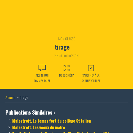
NON CLASSÉ
tirage
23 décembre 2018
AJOUTER UN
MODE CIMÉNA
S'ABONNER À LA
COMMENTAIRE
CHAÎNE YOUTUBE
Accueil
•
tirage
Publications Similaires :
Malestroit. Le temps fort du collège St Julien
Malestroit. Les voeux du maire