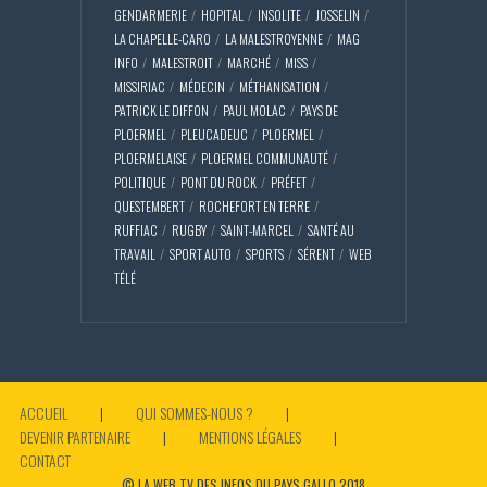
GENDARMERIE
HOPITAL
INSOLITE
JOSSELIN
LA CHAPELLE-CARO
LA MALESTROYENNE
MAG
INFO
MALESTROIT
MARCHÉ
MISS
MISSIRIAC
MÉDECIN
MÉTHANISATION
PATRICK LE DIFFON
PAUL MOLAC
PAYS DE
PLOERMEL
PLEUCADEUC
PLOERMEL
PLOERMELAISE
PLOERMEL COMMUNAUTÉ
POLITIQUE
PONT DU ROCK
PRÉFET
QUESTEMBERT
ROCHEFORT EN TERRE
RUFFIAC
RUGBY
SAINT-MARCEL
SANTÉ AU
TRAVAIL
SPORT AUTO
SPORTS
SÉRENT
WEB
TÉLÉ
ACCUEIL
QUI SOMMES-NOUS ?
DEVENIR PARTENAIRE
MENTIONS LÉGALES
CONTACT
© LA WEB TV DES INFOS DU PAYS GALLO 2018