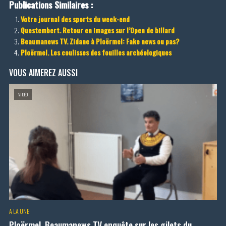
Publications Similaires :
Votre journal des sports du week-end
Questembert. Retour en images sur l’Open de billard
Beaumanews TV. Zidane à Ploërmel: Fake news ou pas?
Ploërmel. Les coulisses des fouilles archéologiques
VOUS AIMEREZ AUSSI
VIDÉO
A LA UNE
Ploërmel. Beaumanews TV enquête sur les gilets du