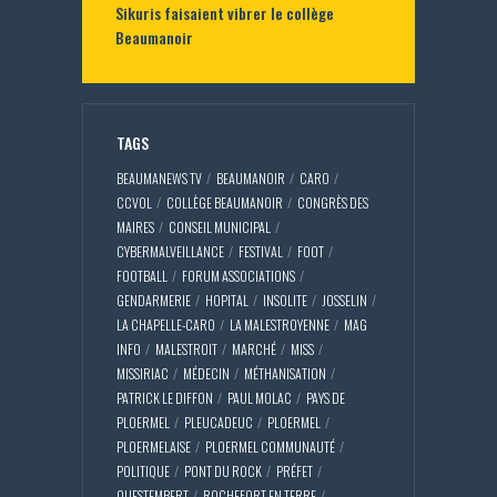
Sikuris faisaient vibrer le collège
Beaumanoir
TAGS
BEAUMANEWS TV
BEAUMANOIR
CARO
CCVOL
COLLÈGE BEAUMANOIR
CONGRÈS DES
MAIRES
CONSEIL MUNICIPAL
CYBERMALVEILLANCE
FESTIVAL
FOOT
FOOTBALL
FORUM ASSOCIATIONS
GENDARMERIE
HOPITAL
INSOLITE
JOSSELIN
LA CHAPELLE-CARO
LA MALESTROYENNE
MAG
INFO
MALESTROIT
MARCHÉ
MISS
MISSIRIAC
MÉDECIN
MÉTHANISATION
PATRICK LE DIFFON
PAUL MOLAC
PAYS DE
PLOERMEL
PLEUCADEUC
PLOERMEL
PLOERMELAISE
PLOERMEL COMMUNAUTÉ
POLITIQUE
PONT DU ROCK
PRÉFET
QUESTEMBERT
ROCHEFORT EN TERRE