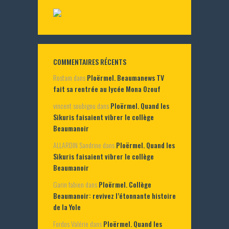
COMMENTAIRES RÉCENTS
Rostam
dans
Ploërmel. Beaumanews TV
fait sa rentrée au lycée Mona Ozouf
vincent soubigou
dans
Ploërmel. Quand les
Sikuris faisaient vibrer le collège
Beaumanoir
ALLARDIN Sandrine
dans
Ploërmel. Quand les
Sikuris faisaient vibrer le collège
Beaumanoir
Garin fabien
dans
Ploërmel. Collège
Beaumanoir: revivez l’étonnante histoire
de la Yole
Fordos Valérie
dans
Ploërmel. Quand les