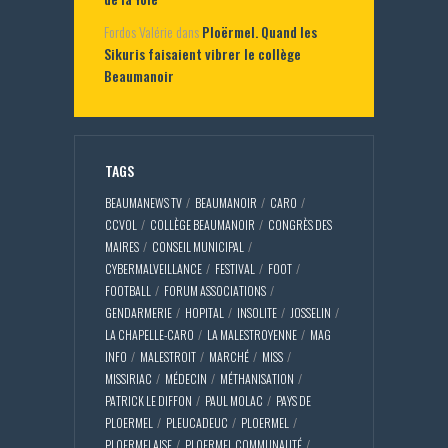
Fordos Valérie
dans
Ploërmel. Quand les
Sikuris faisaient vibrer le collège
Beaumanoir
TAGS
BEAUMANEWS TV
BEAUMANOIR
CARO
CCVOL
COLLÈGE BEAUMANOIR
CONGRÈS DES
MAIRES
CONSEIL MUNICIPAL
CYBERMALVEILLANCE
FESTIVAL
FOOT
FOOTBALL
FORUM ASSOCIATIONS
GENDARMERIE
HOPITAL
INSOLITE
JOSSELIN
LA CHAPELLE-CARO
LA MALESTROYENNE
MAG
INFO
MALESTROIT
MARCHÉ
MISS
MISSIRIAC
MÉDECIN
MÉTHANISATION
PATRICK LE DIFFON
PAUL MOLAC
PAYS DE
PLOERMEL
PLEUCADEUC
PLOERMEL
PLOERMELAISE
PLOERMEL COMMUNAUTÉ