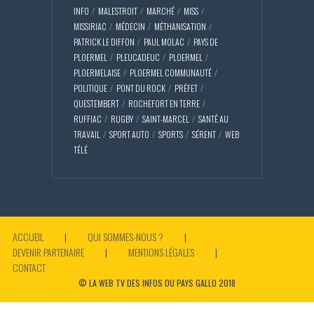
INFO
MALESTROIT
MARCHÉ
MISS
MISSIRIAC
MÉDECIN
MÉTHANISATION
PATRICK LE DIFFON
PAUL MOLAC
PAYS DE
PLOERMEL
PLEUCADEUC
PLOERMEL
PLOERMELAISE
PLOERMEL COMMUNAUTÉ
POLITIQUE
PONT DU ROCK
PRÉFET
QUESTEMBERT
ROCHEFORT EN TERRE
RUFFIAC
RUGBY
SAINT-MARCEL
SANTÉ AU
TRAVAIL
SPORT AUTO
SPORTS
SÉRENT
WEB
TÉLÉ
ACCUEIL
QUI SOMMES-NOUS ?
DEVENIR PARTENAIRE
MENTIONS LÉGALES
CONTACT
© LA WEB TV DES INFOS DU PAYS GALLO 2018