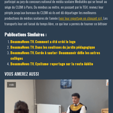
participé au jury du concours national de média scolaire Mediatiks qui se tenait au
siège du CLEMI à Paris. Du minibus au métro, en passant par le TGV, revivez leur
périple jusqu’aux bureaux du CLEMI où ils ont dû départager les meilleures
productions de médias scolaires de l’année (
voir leur reportage en cliquant ici).
Les
transports leur ont laissé du temps libre, ce qui leur a permis de tourner ce bêtisier
Publications Similaires :
BeaumaNews TV. Comment a été créé le logo
BeaumaNews TV. Dans les coulisses du jardin pédagogique
BeaumaNews TV. Corde à sauter: Beaumanoir défie les autres
collèges
BeaumaNews TV. Cyclisme: reportage sur la route Adélie
VOUS AIMEREZ AUSSI
VIDÉO