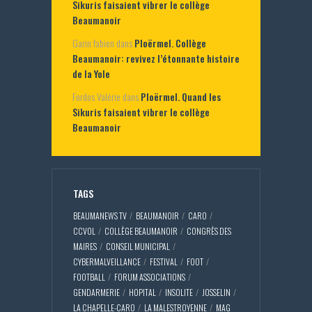
Sikuris faisaient vibrer le collège
Beaumanoir
Garin fabien
dans
Ploërmel. Collège
Beaumanoir: revivez l’étonnante histoire
de la Yole
Fordos Valérie
dans
Ploërmel. Quand les
Sikuris faisaient vibrer le collège
Beaumanoir
TAGS
BEAUMANEWS TV
BEAUMANOIR
CARO
CCVOL
COLLÈGE BEAUMANOIR
CONGRÈS DES
MAIRES
CONSEIL MUNICIPAL
CYBERMALVEILLANCE
FESTIVAL
FOOT
FOOTBALL
FORUM ASSOCIATIONS
GENDARMERIE
HOPITAL
INSOLITE
JOSSELIN
LA CHAPELLE-CARO
LA MALESTROYENNE
MAG