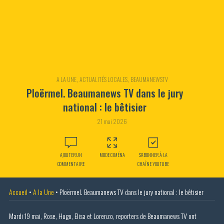
,
,
A LA UNE
ACTUALITÉS LOCALES
BEAUMANEWSTV
Ploërmel. Beaumanews TV dans le jury
national : le bêtisier
21 mai 2026
AJOUTER UN
MODE CIMÉNA
S'ABONNER À LA
COMMENTAIRE
CHAÎNE YOUTUBE
Accueil
•
A la Une
•
Ploërmel. Beaumanews TV dans le jury national : le bêtisier
Mardi 19 mai, Rose, Hugo, Elisa et Lorenzo, reporters de Beaumanews TV ont