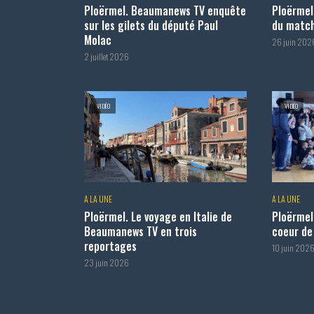
Ploërmel. Beaumanews TV enquête
Ploërmel
sur les gilets du député Paul
du match
Molac
26 juin 202
2 juillet 2026
VIDÉO
VIDÉO
A LA UNE
A LA UNE
Ploërmel. Le voyage en Italie de
Ploërmel
Beaumanews TV en trois
coeur de 
reportages
10 juin 202
23 juin 2026