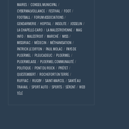
MAIRES
CONSEIL MUNICIPAL
CYBERMALVEILLANCE
FESTIVAL
FOOT
FOOTBALL
FORUM ASSOCIATIONS
GENDARMERIE
HOPITAL
INSOLITE
JOSSELIN
LA CHAPELLE-CARO
LA MALESTROYENNE
MAG
INFO
MALESTROIT
MARCHÉ
MISS
MISSIRIAC
MÉDECIN
MÉTHANISATION
PATRICK LE DIFFON
PAUL MOLAC
PAYS DE
PLOERMEL
PLEUCADEUC
PLOERMEL
PLOERMELAISE
PLOERMEL COMMUNAUTÉ
POLITIQUE
PONT DU ROCK
PRÉFET
QUESTEMBERT
ROCHEFORT EN TERRE
RUFFIAC
RUGBY
SAINT-MARCEL
SANTÉ AU
TRAVAIL
SPORT AUTO
SPORTS
SÉRENT
WEB
TÉLÉ