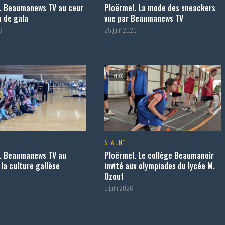
. Beaumanews TV au ceur
Ploërmel. La mode des sneackers
 de gala
vue par Beaumanews TV
6
25 juin 2026
VIDÉO
A LA UNE
. Beaumanews TV au
Ploërmel. Le collège Beaumanoir
la culture gallèse
invité aux olympiades du lycée M.
Ozouf
6
5 juin 2026