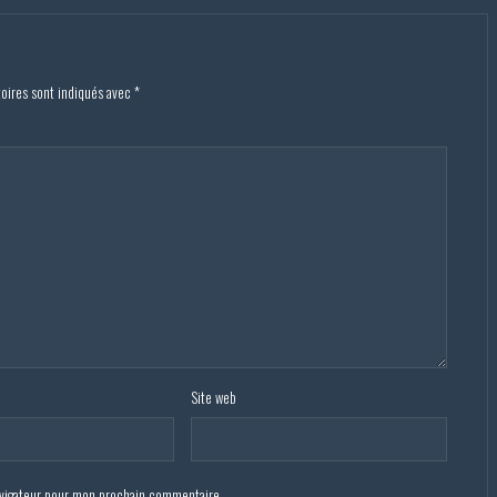
toires sont indiqués avec
*
Site web
avigateur pour mon prochain commentaire.