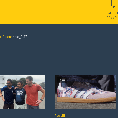
AJOUTE
COMMEN
et Casoar
•
dsc_0197
VIDÉO
A LA UNE