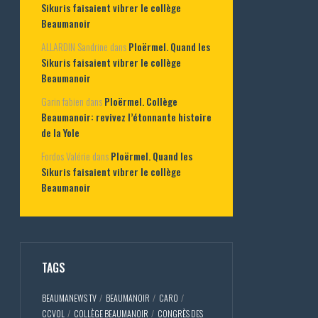
Sikuris faisaient vibrer le collège
Beaumanoir
ALLARDIN Sandrine
dans
Ploërmel. Quand les
Sikuris faisaient vibrer le collège
Beaumanoir
Garin fabien
dans
Ploërmel. Collège
Beaumanoir: revivez l’étonnante histoire
de la Yole
Fordos Valérie
dans
Ploërmel. Quand les
Sikuris faisaient vibrer le collège
Beaumanoir
TAGS
BEAUMANEWS TV
BEAUMANOIR
CARO
CCVOL
COLLÈGE BEAUMANOIR
CONGRÈS DES