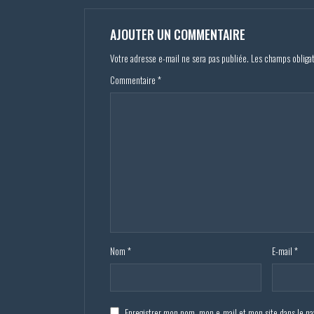
AJOUTER UN COMMENTAIRE
Votre adresse e-mail ne sera pas publiée.
Les champs obliga
Commentaire
*
Nom
*
E-mail
*
Enregistrer mon nom, mon e-mail et mon site dans le n