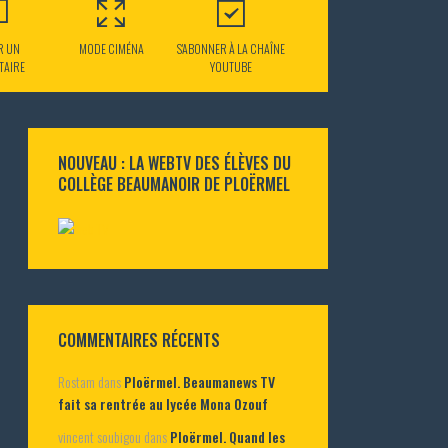
R UN
MODE CIMÉNA
S'ABONNER À LA CHAÎNE
TAIRE
YOUTUBE
NOUVEAU : LA WEBTV DES ÉLÈVES DU
COLLÈGE BEAUMANOIR DE PLOËRMEL
COMMENTAIRES RÉCENTS
Rostam
dans
Ploërmel. Beaumanews TV
fait sa rentrée au lycée Mona Ozouf
vincent soubigou
dans
Ploërmel. Quand les