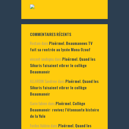
COMMENTAIRES RÉCENTS
Rostam
dans
Ploërmel. Beaumanews TV
fait sa rentrée au lycée Mona Ozouf
vincent soubigou
dans
Ploërmel. Quand les
Sikuris faisaient vibrer le collège
Beaumanoir
ALLARDIN Sandrine
dans
Ploërmel. Quand les
Sikuris faisaient vibrer le collège
Beaumanoir
Garin fabien
dans
Ploërmel. Collège
Beaumanoir: revivez l’étonnante histoire
de la Yole
Fordos Valérie
dans
Ploërmel. Quand les