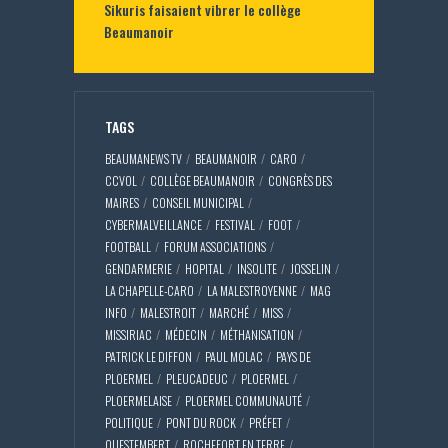
Sikuris faisaient vibrer le collège
Beaumanoir
TAGS
BEAUMANEWS TV
BEAUMANOIR
CARO
CCVOL
COLLÈGE BEAUMANOIR
CONGRÈS DES
MAIRES
CONSEIL MUNICIPAL
CYBERMALVEILLANCE
FESTIVAL
FOOT
FOOTBALL
FORUM ASSOCIATIONS
GENDARMERIE
HOPITAL
INSOLITE
JOSSELIN
LA CHAPELLE-CARO
LA MALESTROYENNE
MAG
INFO
MALESTROIT
MARCHÉ
MISS
MISSIRIAC
MÉDECIN
MÉTHANISATION
PATRICK LE DIFFON
PAUL MOLAC
PAYS DE
PLOERMEL
PLEUCADEUC
PLOERMEL
PLOERMELAISE
PLOERMEL COMMUNAUTÉ
POLITIQUE
PONT DU ROCK
PRÉFET
QUESTEMBERT
ROCHEFORT EN TERRE