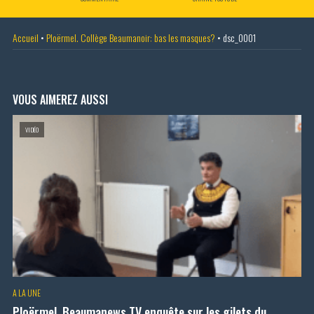
Accueil
•
Ploërmel. Collège Beaumanoir: bas les masques?
•
dsc_0001
VOUS AIMEREZ AUSSI
VIDÉO
A LA UNE
Ploërmel. Beaumanews TV enquête sur les gilets du