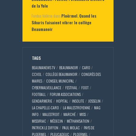
de la Yole
Fordos Valérie
dans
Ploërmel. Quand les
Sikuris faisaient vibrer le collège
Beaumanoir
TAGS
BEAUMANEWS TV
BEAUMANOIR
CARO
CCVOL
COLLÈGE BEAUMANOIR
CONGRÈS DES
MAIRES
CONSEIL MUNICIPAL
CYBERMALVEILLANCE
FESTIVAL
FOOT
FOOTBALL
FORUM ASSOCIATIONS
GENDARMERIE
HOPITAL
INSOLITE
JOSSELIN
LA CHAPELLE-CARO
LA MALESTROYENNE
MAG
INFO
MALESTROIT
MARCHÉ
MISS
MISSIRIAC
MÉDECIN
MÉTHANISATION
PATRICK LE DIFFON
PAUL MOLAC
PAYS DE
PLOERMEL
PLEUCADEUC
PLOERMEL