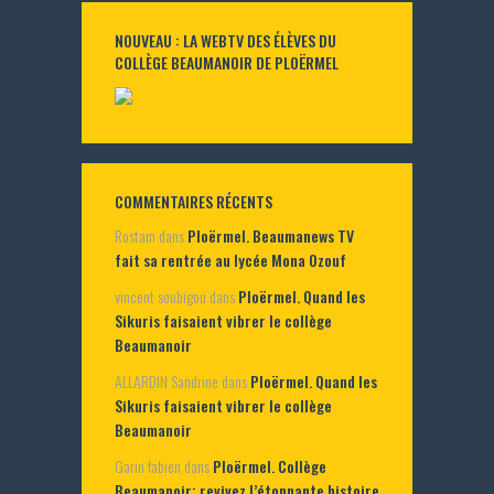
NOUVEAU : LA WEBTV DES ÉLÈVES DU
COLLÈGE BEAUMANOIR DE PLOËRMEL
COMMENTAIRES RÉCENTS
Rostam
dans
Ploërmel. Beaumanews TV
fait sa rentrée au lycée Mona Ozouf
vincent soubigou
dans
Ploërmel. Quand les
Sikuris faisaient vibrer le collège
Beaumanoir
ALLARDIN Sandrine
dans
Ploërmel. Quand les
Sikuris faisaient vibrer le collège
Beaumanoir
Garin fabien
dans
Ploërmel. Collège
Beaumanoir: revivez l’étonnante histoire