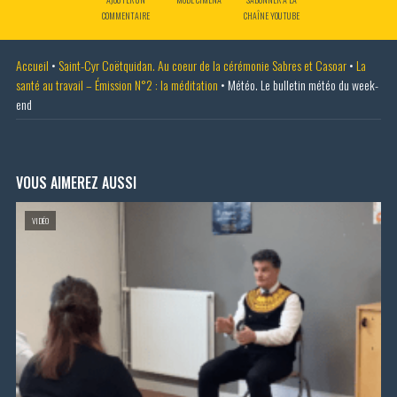
COMMENTAIRE
CHAÎNE YOUTUBE
Accueil
•
Saint-Cyr Coëtquidan. Au coeur de la cérémonie Sabres et Casoar
•
La
santé au travail – Émission N°2 : la méditation
•
Météo. Le bulletin météo du week-
end
VOUS AIMEREZ AUSSI
VIDÉO