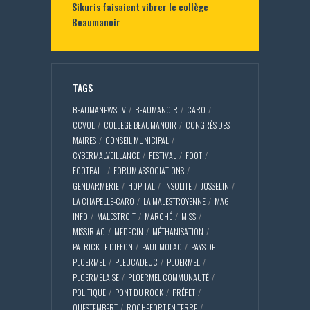
Sikuris faisaient vibrer le collège
Beaumanoir
TAGS
BEAUMANEWS TV
BEAUMANOIR
CARO
CCVOL
COLLÈGE BEAUMANOIR
CONGRÈS DES
MAIRES
CONSEIL MUNICIPAL
CYBERMALVEILLANCE
FESTIVAL
FOOT
FOOTBALL
FORUM ASSOCIATIONS
GENDARMERIE
HOPITAL
INSOLITE
JOSSELIN
LA CHAPELLE-CARO
LA MALESTROYENNE
MAG
INFO
MALESTROIT
MARCHÉ
MISS
MISSIRIAC
MÉDECIN
MÉTHANISATION
PATRICK LE DIFFON
PAUL MOLAC
PAYS DE
PLOERMEL
PLEUCADEUC
PLOERMEL
PLOERMELAISE
PLOERMEL COMMUNAUTÉ
POLITIQUE
PONT DU ROCK
PRÉFET
QUESTEMBERT
ROCHEFORT EN TERRE