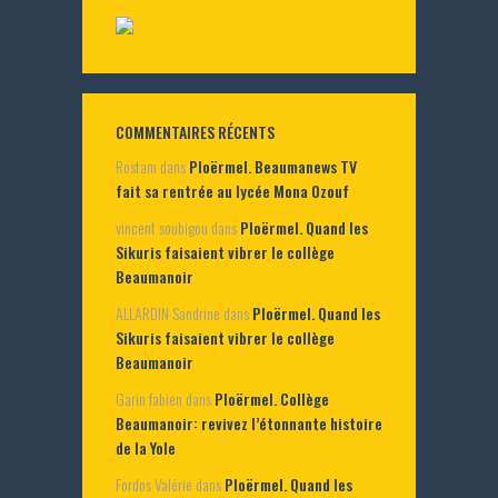
COMMENTAIRES RÉCENTS
Rostam
dans
Ploërmel. Beaumanews TV
fait sa rentrée au lycée Mona Ozouf
vincent soubigou
dans
Ploërmel. Quand les
Sikuris faisaient vibrer le collège
Beaumanoir
ALLARDIN Sandrine
dans
Ploërmel. Quand les
Sikuris faisaient vibrer le collège
Beaumanoir
Garin fabien
dans
Ploërmel. Collège
Beaumanoir: revivez l’étonnante histoire
de la Yole
Fordos Valérie
dans
Ploërmel. Quand les