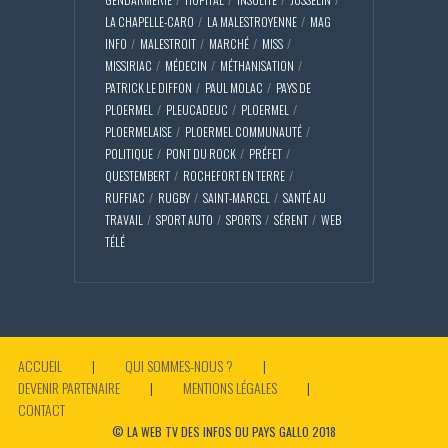
LA CHAPELLE-CARO
LA MALESTROYENNE
MAG
INFO
MALESTROIT
MARCHÉ
MISS
MISSIRIAC
MÉDECIN
MÉTHANISATION
PATRICK LE DIFFON
PAUL MOLAC
PAYS DE
PLOERMEL
PLEUCADEUC
PLOERMEL
PLOERMELAISE
PLOERMEL COMMUNAUTÉ
POLITIQUE
PONT DU ROCK
PRÉFET
QUESTEMBERT
ROCHEFORT EN TERRE
RUFFIAC
RUGBY
SAINT-MARCEL
SANTÉ AU
TRAVAIL
SPORT AUTO
SPORTS
SÉRENT
WEB
TÉLÉ
ACCUEIL
QUI SOMMES-NOUS ?
DEVENIR PARTENAIRE
MENTIONS LÉGALES
CONTACT
© LA WEB TV DES INFOS DU PAYS GALLO 2018