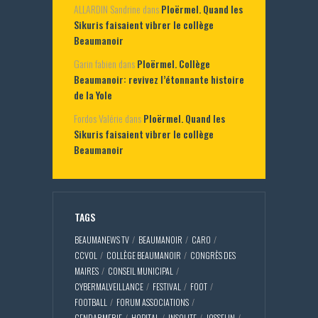
ALLARDIN Sandrine
dans
Ploërmel. Quand les
Sikuris faisaient vibrer le collège
Beaumanoir
Garin fabien
dans
Ploërmel. Collège
Beaumanoir: revivez l’étonnante histoire
de la Yole
Fordos Valérie
dans
Ploërmel. Quand les
Sikuris faisaient vibrer le collège
Beaumanoir
TAGS
BEAUMANEWS TV
BEAUMANOIR
CARO
CCVOL
COLLÈGE BEAUMANOIR
CONGRÈS DES
MAIRES
CONSEIL MUNICIPAL
CYBERMALVEILLANCE
FESTIVAL
FOOT
FOOTBALL
FORUM ASSOCIATIONS
GENDARMERIE
HOPITAL
INSOLITE
JOSSELIN